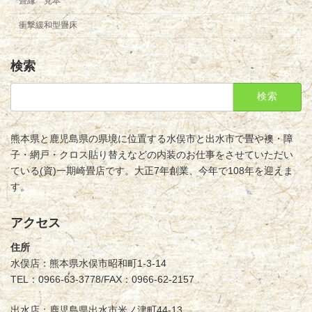
畳縁 見本
衝撃緩和型畳床
検索
検
索:
熊本県と鹿児島県の県境に位置する水俣市と出水市で畳や襖・障
子・網戸・クロス貼り替えなどの内装のお仕事をさせていただい
ている(資)一期崎畳店です。大正7年創業、今年で108年を迎えま
す。
アクセス
住所
水俣店：熊本県水俣市昭和町1-3-14
TEL：0966-63-3778/FAX：0966-62-2157
出水店：鹿児島県出水市米ノ津町44-13