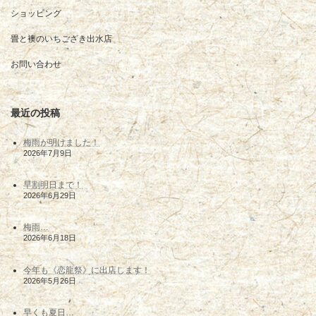
ショッピング
畳と襖のいちござき出水店
お問い合わせ
最近の投稿
梅雨が明けました！
2026年7月9日
早割明日まで！
2026年6月29日
梅雨…
2026年6月18日
今年も《恋龍祭》に出店します！
2026年5月26日
早くも夏日…