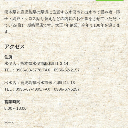
熊本県と鹿児島県の県境に位置する水俣市と出水市で畳や襖・障
子・網戸・クロス貼り替えなどの内装のお仕事をさせていただい
ている(資)一期崎畳店です。大正7年創業、今年で108年を迎えま
す。
アクセス
住所
水俣店：熊本県水俣市昭和町1-3-14
TEL：0966-63-3778/FAX：0966-62-2157
出水店：鹿児島県出水市米ノ津町44-13
TEL：0996-67-4995/FAX：0996-67-5257
営業時間
8:00～18:00
ホーム