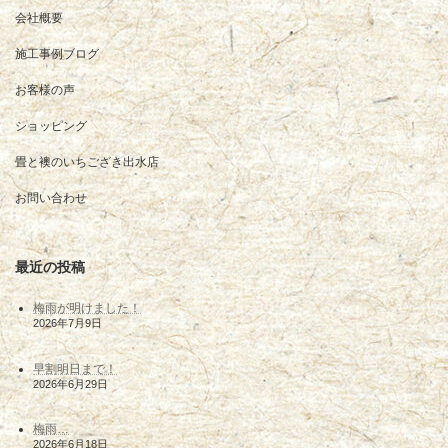
会社概要
施工事例ブログ
お客様の声
ショッピング
畳と襖のいちござき出水店
お問い合わせ
最近の投稿
梅雨が明けました！
2026年7月9日
早割明日まで！
2026年6月29日
梅雨…
2026年6月18日