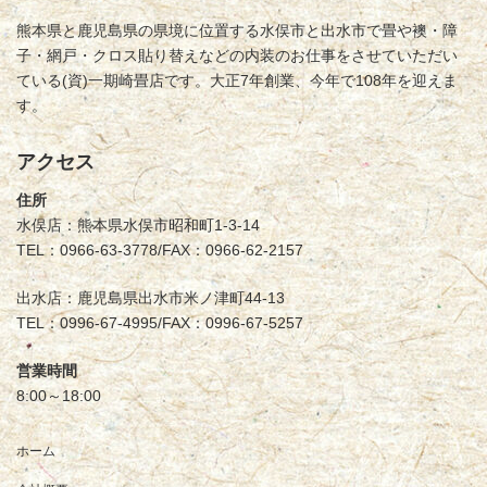
熊本県と鹿児島県の県境に位置する水俣市と出水市で畳や襖・障
子・網戸・クロス貼り替えなどの内装のお仕事をさせていただい
ている(資)一期崎畳店です。大正7年創業、今年で108年を迎えま
す。
アクセス
住所
水俣店：熊本県水俣市昭和町1-3-14
TEL：0966-63-3778/FAX：0966-62-2157
出水店：鹿児島県出水市米ノ津町44-13
TEL：0996-67-4995/FAX：0996-67-5257
営業時間
8:00～18:00
ホーム