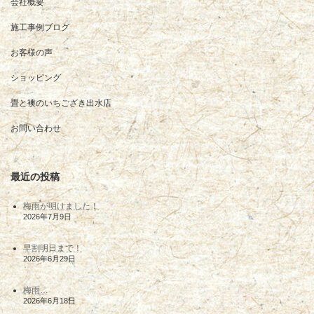
会社概要
施工事例ブログ
お客様の声
ショッピング
畳と襖のいちござき出水店
お問い合わせ
最近の投稿
梅雨が明けました！
2026年7月9日
早割明日まで！
2026年6月29日
梅雨…
2026年6月18日