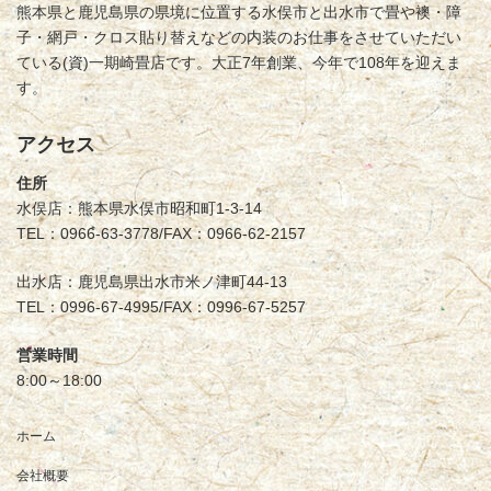
熊本県と鹿児島県の県境に位置する水俣市と出水市で畳や襖・障
子・網戸・クロス貼り替えなどの内装のお仕事をさせていただい
ている(資)一期崎畳店です。大正7年創業、今年で108年を迎えま
す。
アクセス
住所
水俣店：熊本県水俣市昭和町1-3-14
TEL：0966-63-3778/FAX：0966-62-2157
出水店：鹿児島県出水市米ノ津町44-13
TEL：0996-67-4995/FAX：0996-67-5257
営業時間
8:00～18:00
ホーム
会社概要