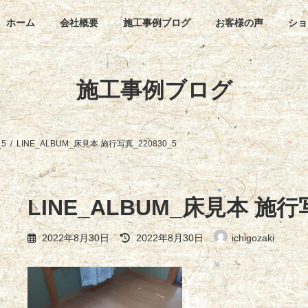
ホーム
会社概要
施工事例ブログ
お客様の声
ショ
施工事例ブログ
_5
LINE_ALBUM_床見本 施行写真_220830_5
LINE_ALBUM_床見本 施行写
最
2022年8月30日
2022年8月30日
ichigozaki
終
更
新
日
時
: