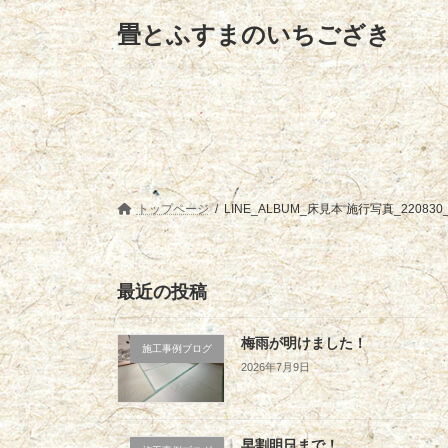
コ
ナ
畳とふすまのいちござき
ン
ビ
テ
ゲ
ン
ー
ツ
シ
へ
ョ
ス
ン
キ
に
ッ
移
プ
動
トップページ
LINE_ALBUM_床見本 施行写真_220830
最近の投稿
梅雨が明けました！
施工事例ブログ
2026年7月9日
早割明日まで！