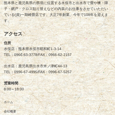
熊本県と鹿児島県の県境に位置する水俣市と出水市で畳や襖・障
子・網戸・クロス貼り替えなどの内装のお仕事をさせていただい
ている(資)一期崎畳店です。大正7年創業、今年で108年を迎えま
す。
アクセス
住所
水俣店：熊本県水俣市昭和町1-3-14
TEL：0966-63-3778/FAX：0966-62-2157
出水店：鹿児島県出水市米ノ津町44-13
TEL：0996-67-4995/FAX：0996-67-5257
営業時間
8:00～18:00
ホーム
会社概要