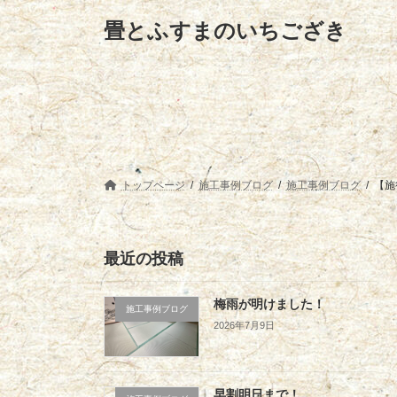
コ
ナ
畳とふすまのいちござき
ン
ビ
テ
ゲ
ン
ー
ツ
シ
へ
ョ
ス
ン
キ
に
ッ
移
プ
動
トップページ
施工事例ブログ
施工事例ブログ
【施
最近の投稿
梅雨が明けました！
施工事例ブログ
2026年7月9日
早割明日まで！