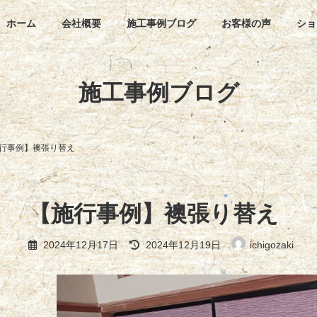
ホーム
会社概要
施工事例ブログ
お客様の声
ショ
施工事例ブログ
行事例】襖張り替え
【施行事例】襖張り替え
最
2024年12月17日
2024年12月19日
ichigozaki
終
更
新
日
時
: