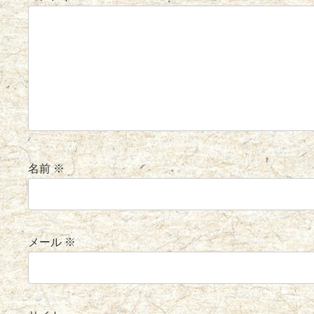
名前
※
メール
※