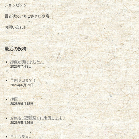
ショッピング
畳と襖のいちござき出水店
お問い合わせ
最近の投稿
梅雨が明けました！
2026年7月9日
早割明日まで！
2026年6月29日
梅雨…
2026年6月18日
今年も《恋龍祭》に出店します！
2026年5月26日
早くも夏日…