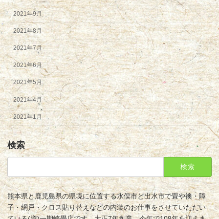
2021年9月
2021年8月
2021年7月
2021年6月
2021年5月
2021年4月
2021年1月
検索
検
索:
熊本県と鹿児島県の県境に位置する水俣市と出水市で畳や襖・障
子・網戸・クロス貼り替えなどの内装のお仕事をさせていただい
ている(資)一期崎畳店です。大正7年創業、今年で108年を迎えま