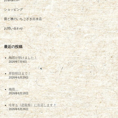
ショッピング
畳と襖のいちござき出水店
お問い合わせ
最近の投稿
梅雨が明けました！
2026年7月9日
早割明日まで！
2026年6月29日
梅雨…
2026年6月18日
今年も《恋龍祭》に出店します！
2026年5月26日