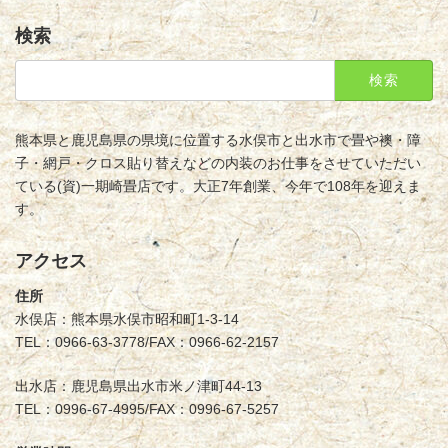
検索
検
索:
熊本県と鹿児島県の県境に位置する水俣市と出水市で畳や襖・障
子・網戸・クロス貼り替えなどの内装のお仕事をさせていただい
ている(資)一期崎畳店です。大正7年創業、今年で108年を迎えま
す。
アクセス
住所
水俣店：熊本県水俣市昭和町1-3-14
TEL：0966-63-3778/FAX：0966-62-2157
出水店：鹿児島県出水市米ノ津町44-13
TEL：0996-67-4995/FAX：0996-67-5257