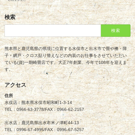
検索
検
索:
熊本県と鹿児島県の県境に位置する水俣市と出水市で畳や襖・障
子・網戸・クロス貼り替えなどの内装のお仕事をさせていただい
ている(資)一期崎畳店です。大正7年創業、今年で108年を迎えま
す。
アクセス
住所
水俣店：熊本県水俣市昭和町1-3-14
TEL：0966-63-3778/FAX：0966-62-2157
出水店：鹿児島県出水市米ノ津町44-13
TEL：0996-67-4995/FAX：0996-67-5257