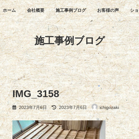
ホーム
会社概要
施工事例ブログ
お客様の声
ショ
施工事例ブログ
IMG_3158
最
2023年7月6日
2023年7月6日
ichigozaki
終
更
新
日
時
: