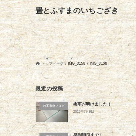
コ
ナ
畳とふすまのいちござき
ン
ビ
テ
ゲ
ン
ー
ツ
シ
へ
ョ
ス
ン
キ
に
ッ
移
プ
動
トップページ
IMG_3158
IMG_3158
最近の投稿
梅雨が明けました！
施工事例ブログ
2026年7月9日
早割明日まで！