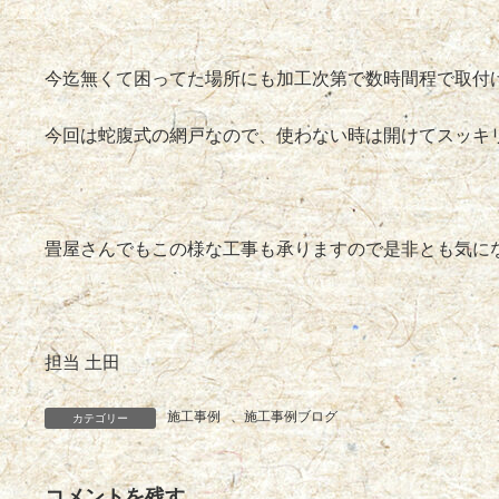
今迄無くて困ってた場所にも加工次第で数時間程で取付
今回は蛇腹式の網戸なので、使わない時は開けてスッキ
畳屋さんでもこの様な工事も承りますので是非とも気に
担当 土田
施工事例
、
施工事例ブログ
カテゴリー
コメントを残す