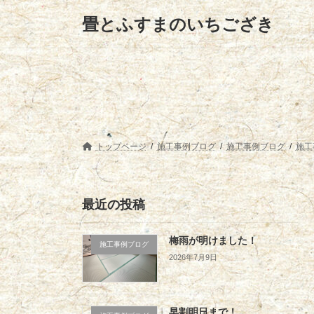
コ
ナ
畳とふすまのいちござき
ン
ビ
テ
ゲ
ン
ー
ツ
シ
へ
ョ
ス
ン
キ
に
ッ
移
プ
動
トップページ
施工事例ブログ
施工事例ブログ
施工
最近の投稿
梅雨が明けました！
施工事例ブログ
2026年7月9日
早割明日まで！