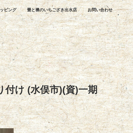
ッピング
畳と襖のいちござき出水店
お問い合わせ
付け (水俣市)(資)一期