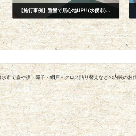
【施行事例】置畳で居心地UP!! (水俣市) (資)一期﨑畳店
2023年6月14日
水市で畳や襖・障子・網戸・クロス貼り替えなどの内装のお仕