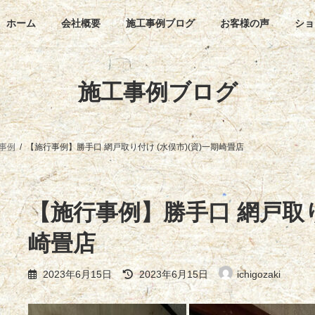
ホーム
会社概要
施工事例ブログ
お客様の声
ショ
施工事例ブログ
事例
【施行事例】勝手口 網戸取り付け (水俣市)(資)一期崎畳店
【施行事例】勝手口 網戸取り
崎畳店
最
2023年6月15日
2023年6月15日
ichigozaki
終
更
新