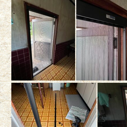
日
時
: