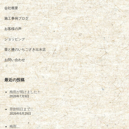
会社概要
施工事例ブログ
お客様の声
ショッピング
畳と襖のいちござき出水店
お問い合わせ
最近の投稿
梅雨が明けました！
2026年7月9日
早割明日まで！
2026年6月29日
梅雨…