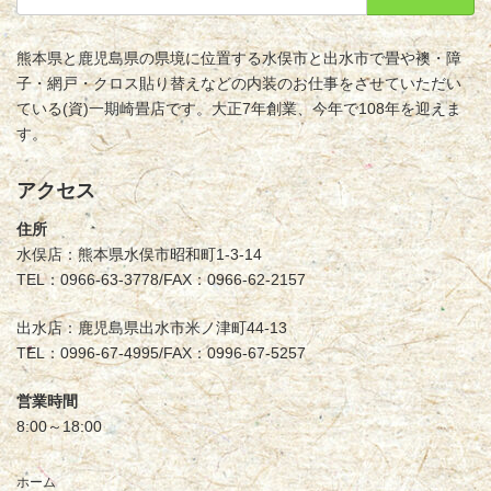
熊本県と鹿児島県の県境に位置する水俣市と出水市で畳や襖・障
子・網戸・クロス貼り替えなどの内装のお仕事をさせていただい
ている(資)一期崎畳店です。大正7年創業、今年で108年を迎えま
す。
アクセス
住所
水俣店：熊本県水俣市昭和町1-3-14
TEL：0966-63-3778/FAX：0966-62-2157
出水店：鹿児島県出水市米ノ津町44-13
TEL：0996-67-4995/FAX：0996-67-5257
営業時間
8:00～18:00
ホーム