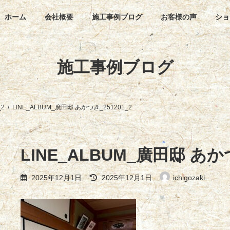
ホーム
会社概要
施工事例ブログ
お客様の声
ショ
施工事例ブログ
_2
LINE_ALBUM_廣田邸 あかつき_251201_2
LINE_ALBUM_廣田邸 あかつ
最
2025年12月1日
2025年12月1日
ichigozaki
終
更
新
日
時
: