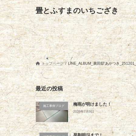
コ
ナ
畳とふすまのいちござき
ン
ビ
テ
ゲ
ン
ー
ツ
シ
へ
ョ
ス
ン
キ
に
ッ
移
プ
動
トップページ
LINE_ALBUM_廣田邸 あかつき_251201
最近の投稿
梅雨が明けました！
施工事例ブログ
2026年7月9日
早割明日まで！