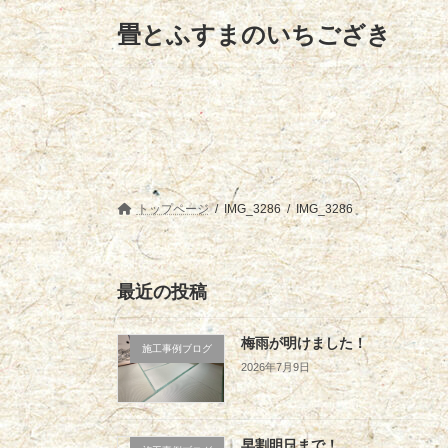
コ
ナ
畳とふすまのいちござき
ン
ビ
テ
ゲ
ン
ー
ツ
シ
へ
ョ
ス
ン
キ
に
ッ
移
プ
動
トップページ
IMG_3286
IMG_3286
最近の投稿
梅雨が明けました！
施工事例ブログ
2026年7月9日
早割明日まで！