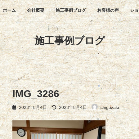
ホーム
会社概要
施工事例ブログ
お客様の声
ショ
施工事例ブログ
IMG_3286
最
2023年8月4日
2023年8月4日
ichigozaki
終
更
新
日
時
: