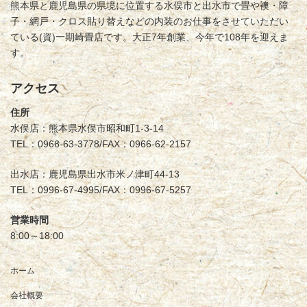
熊本県と鹿児島県の県境に位置する水俣市と出水市で畳や襖・障
子・網戸・クロス貼り替えなどの内装のお仕事をさせていただい
ている(資)一期崎畳店です。大正7年創業、今年で108年を迎えま
す。
アクセス
住所
水俣店：熊本県水俣市昭和町1-3-14
TEL：0966-63-3778/FAX：0966-62-2157
出水店：鹿児島県出水市米ノ津町44-13
TEL：0996-67-4995/FAX：0996-67-5257
営業時間
8:00～18:00
ホーム
会社概要