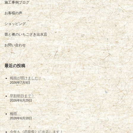
施工事例ブログ
お客様の声
ショッピング
畳と襖のいちござき出水店
お問い合わせ
最近の投稿
梅雨が明けました！
2026年7月9日
早割明日まで！
2026年6月29日
梅雨…
2026年6月18日
今年も《恋龍祭》に出店します！