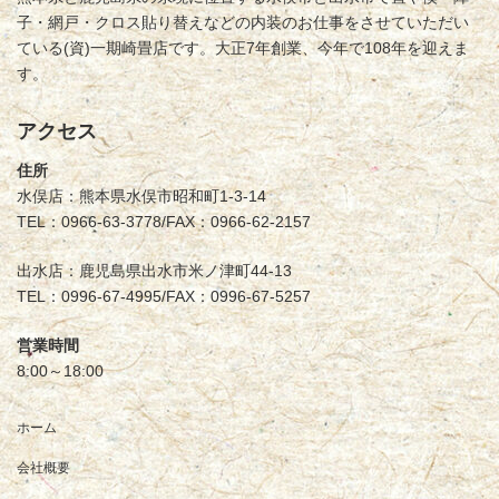
子・網戸・クロス貼り替えなどの内装のお仕事をさせていただい
ている(資)一期崎畳店です。大正7年創業、今年で108年を迎えま
す。
アクセス
住所
水俣店：熊本県水俣市昭和町1-3-14
TEL：0966-63-3778/FAX：0966-62-2157
出水店：鹿児島県出水市米ノ津町44-13
TEL：0996-67-4995/FAX：0996-67-5257
営業時間
8:00～18:00
ホーム
会社概要