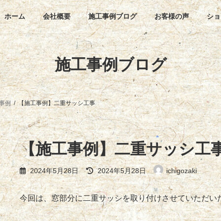
ホーム
会社概要
施工事例ブログ
お客様の声
ショ
施工事例ブログ
事例
【施工事例】二重サッシ工事
【施工事例】二重サッシ工
最
2024年5月28日
2024年5月28日
ichigozaki
終
更
新
今回は、窓部分に二重サッシを取り付けさせていただい
日
時
: