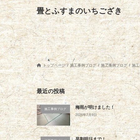
コ
ナ
畳とふすまのいちござき
ン
ビ
テ
ゲ
ン
ー
ツ
シ
へ
ョ
ス
ン
キ
に
ッ
移
プ
動
トップページ
施工事例ブログ
施工事例ブログ
施工
最近の投稿
梅雨が明けました！
施工事例ブログ
2026年7月9日
早割明日まで！