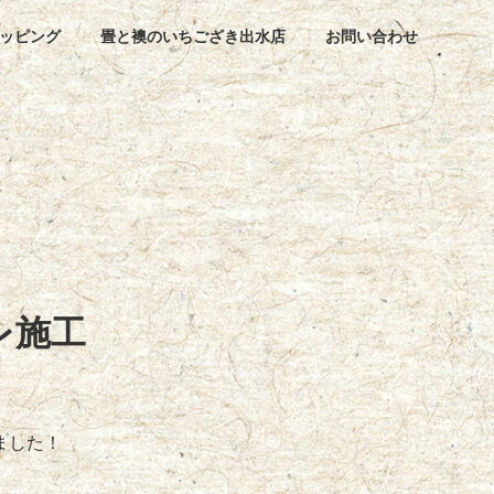
ッピング
畳と襖のいちござき出水店
お問い合わせ
レ施工
ました！