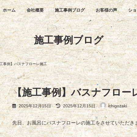
ホーム
会社概要
施工事例ブログ
お客様の声
ショ
施工事例ブログ
工事例】バスナフローレ施工
【施工事例】バスナフロー
最
2025年12月15日
2025年12月15日
ichigozaki
終
更
新
先日、お風呂にバスナフローレの施工をさせていただき
日
時
: