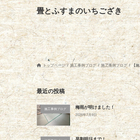
コ
ナ
畳とふすまのいちござき
ン
ビ
テ
ゲ
ン
ー
ツ
シ
へ
ョ
ス
ン
キ
に
ッ
移
プ
動
トップページ
施工事例ブログ
施工事例ブログ
【施
最近の投稿
梅雨が明けました！
施工事例ブログ
2026年7月9日
早割明日まで！