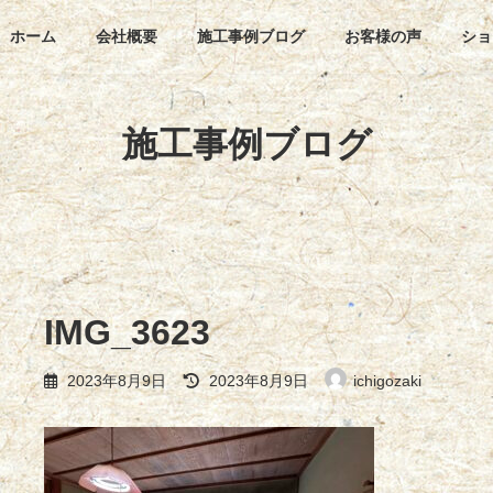
ホーム
会社概要
施工事例ブログ
お客様の声
ショ
施工事例ブログ
IMG_3623
最
2023年8月9日
2023年8月9日
ichigozaki
終
更
新
日
時
: