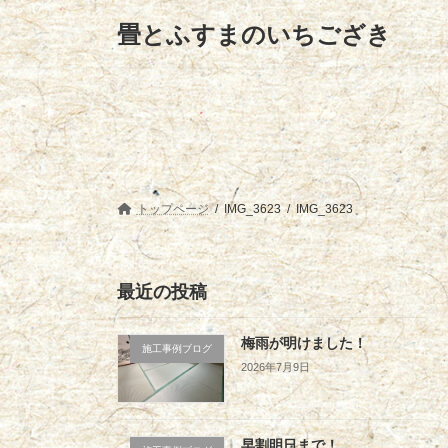
コ
ナ
畳とふすまのいちござき
ン
ビ
テ
ゲ
ン
ー
ツ
シ
へ
ョ
ス
ン
キ
に
ッ
移
プ
動
トップページ
IMG_3623
IMG_3623
最近の投稿
梅雨が明けました！
施工事例ブログ
2026年7月9日
早割明日まで！