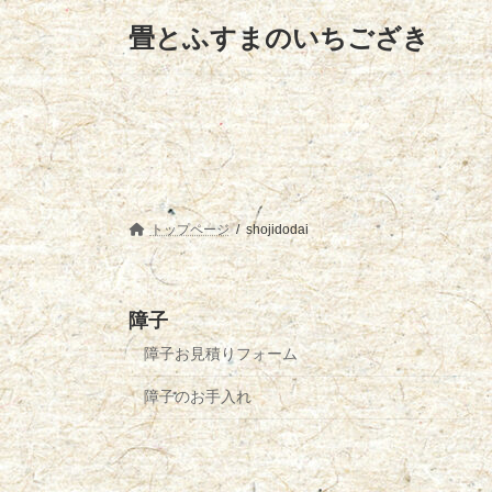
コ
ナ
畳とふすまのいちござき
ン
ビ
テ
ゲ
ン
ー
ツ
シ
へ
ョ
ス
ン
キ
に
ッ
移
プ
動
トップページ
shojidodai
障子
障子お見積りフォーム
障子のお手入れ