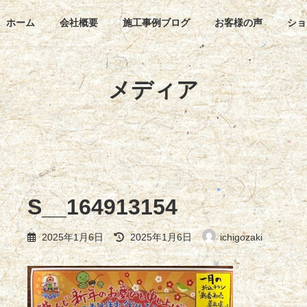
ホーム
会社概要
施工事例ブログ
お客様の声
ショ
メディア
S__164913154
最
2025年1月6日
2025年1月6日
ichigozaki
終
更
新
日
時
: