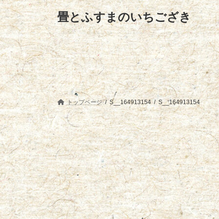
コ
ナ
畳とふすまのいちござき
ン
ビ
テ
ゲ
ン
ー
ツ
シ
へ
ョ
ス
ン
キ
に
ッ
移
プ
動
トップページ
S__164913154
S__164913154