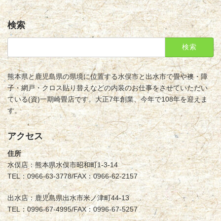
検索
検
索:
熊本県と鹿児島県の県境に位置する水俣市と出水市で畳や襖・障
子・網戸・クロス貼り替えなどの内装のお仕事をさせていただい
ている(資)一期崎畳店です。大正7年創業、今年で108年を迎えま
す。
アクセス
住所
水俣店：熊本県水俣市昭和町1-3-14
TEL：0966-63-3778/FAX：0966-62-2157
出水店：鹿児島県出水市米ノ津町44-13
TEL：0996-67-4995/FAX：0996-67-5257