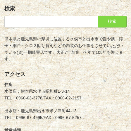
検索
検
索:
熊本県と鹿児島県の県境に位置する水俣市と出水市で畳や襖・障
子・網戸・クロス貼り替えなどの内装のお仕事をさせていただい
ている(資)一期崎畳店です。大正7年創業、今年で108年を迎えま
す。
アクセス
住所
水俣店：熊本県水俣市昭和町1-3-14
TEL：0966-63-3778/FAX：0966-62-2157
出水店：鹿児島県出水市米ノ津町44-13
TEL：0996-67-4995/FAX：0996-67-5257
営業時間