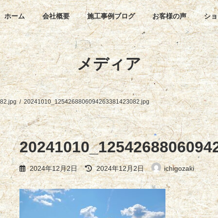
ホーム
会社概要
施工事例ブログ
お客様の声
ショ
メディア
2.jpg
20241010_1254268806094263381423082.jpg
20241010_12542688060942
最
2024年12月2日
2024年12月2日
ichigozaki
終
更
新
日
時
: