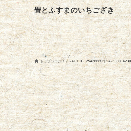
コ
ナ
畳とふすまのいちござき
ン
ビ
テ
ゲ
ン
ー
ツ
シ
へ
ョ
ス
ン
キ
に
ッ
移
プ
動
トップページ
20241010_125426880609426338142308