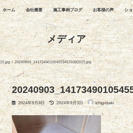
ホーム
会社概要
施工事例ブログ
お客様の声
ショ
メディア
5.jpg
20240903_1417349010545534570392015.jpg
20240903_14173490105455
最
2024年9月3日
2024年9月3日
ichigozaki
終
更
新
日
時
: