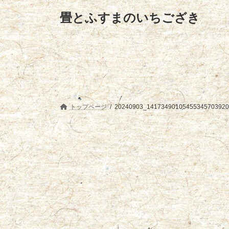
コ
ナ
畳とふすまのいちござき
ン
ビ
テ
ゲ
ン
ー
ツ
シ
へ
ョ
ス
ン
キ
に
ッ
移
プ
動
トップページ
20240903_141734901054553457039201