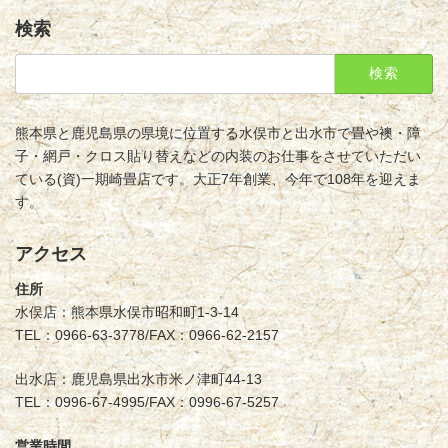
検索
検
索:
熊本県と鹿児島県の県境に位置する水俣市と出水市で畳や襖・障
子・網戸・クロス貼り替えなどの内装のお仕事をさせていただい
ている(資)一期崎畳店です。大正7年創業、今年で108年を迎えま
す。
アクセス
住所
水俣店：熊本県水俣市昭和町1-3-14
TEL：0966-63-3778/FAX：0966-62-2157
出水店：鹿児島県出水市米ノ津町44-13
TEL：0996-67-4995/FAX：0996-67-5257
営業時間