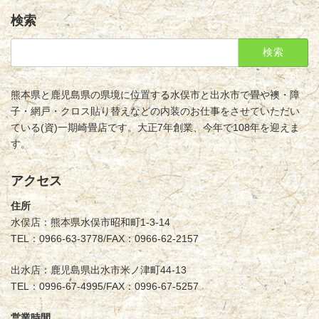
検索
検
索:
熊本県と鹿児島県の県境に位置する水俣市と出水市で畳や襖・障
子・網戸・クロス貼り替えなどの内装のお仕事をさせていただい
ている(資)一期崎畳店です。大正7年創業、今年で108年を迎えま
す。
アクセス
住所
水俣店：熊本県水俣市昭和町1-3-14
TEL：0966-63-3778/FAX：0966-62-2157
出水店：鹿児島県出水市米ノ津町44-13
TEL：0996-67-4995/FAX：0996-67-5257
営業時間