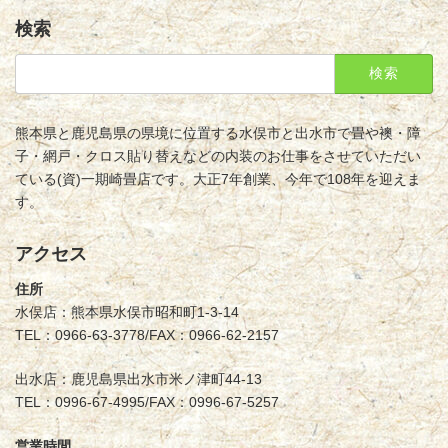
検索
検
索:
熊本県と鹿児島県の県境に位置する水俣市と出水市で畳や襖・障
子・網戸・クロス貼り替えなどの内装のお仕事をさせていただい
ている(資)一期崎畳店です。大正7年創業、今年で108年を迎えま
す。
アクセス
住所
水俣店：熊本県水俣市昭和町1-3-14
TEL：0966-63-3778/FAX：0966-62-2157
出水店：鹿児島県出水市米ノ津町44-13
TEL：0996-67-4995/FAX：0996-67-5257
営業時間