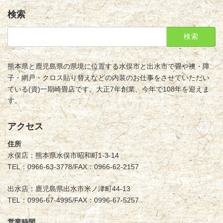
検索
検
索:
熊本県と鹿児島県の県境に位置する水俣市と出水市で畳や襖・障
子・網戸・クロス貼り替えなどの内装のお仕事をさせていただい
ている(資)一期崎畳店です。大正7年創業、今年で108年を迎えま
す。
アクセス
住所
水俣店：熊本県水俣市昭和町1-3-14
TEL：0966-63-3778/FAX：0966-62-2157
出水店：鹿児島県出水市米ノ津町44-13
TEL：0996-67-4995/FAX：0996-67-5257
営業時間