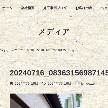
ホーム
会社概要
施工事例ブログ
お客様の声
ショ
メディア
7.jpg
20240716_0836315698714567053612537.jpg
20240716_08363156987145
最
2024年7月18日
2024年7月18日
ichigozaki
終
更
新
日
時
: