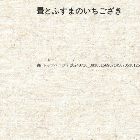
コ
ナ
畳とふすまのいちござき
ン
ビ
テ
ゲ
ン
ー
ツ
シ
へ
ョ
ス
ン
キ
に
ッ
移
プ
動
トップページ
20240716_083631569871456705361253