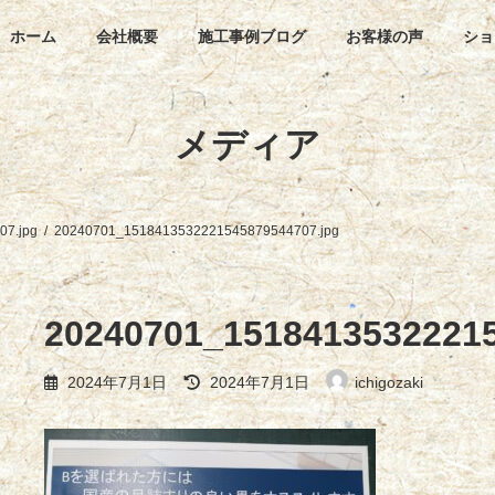
ホーム
会社概要
施工事例ブログ
お客様の声
ショ
メディア
7.jpg
20240701_1518413532221545879544707.jpg
20240701_15184135322215
最
2024年7月1日
2024年7月1日
ichigozaki
終
更
新
日
時
: