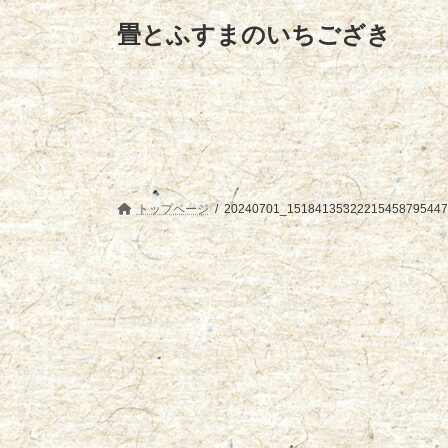
コ
ナ
畳とふすまのいちござき
ン
ビ
テ
ゲ
ン
ー
ツ
シ
へ
ョ
ス
ン
キ
に
ッ
移
プ
動
トップページ
20240701_151841353222154587954470