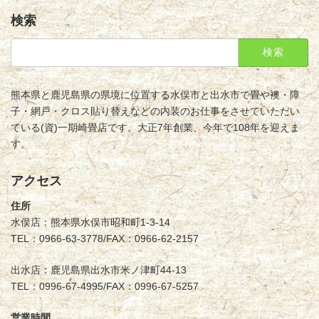
検索
検
索:
熊本県と鹿児島県の県境に位置する水俣市と出水市で畳や襖・障
子・網戸・クロス貼り替えなどの内装のお仕事をさせていただい
ている(資)一期崎畳店です。大正7年創業、今年で108年を迎えま
す。
アクセス
住所
水俣店：熊本県水俣市昭和町1-3-14
TEL：0966-63-3778/FAX：0966-62-2157
出水店：鹿児島県出水市米ノ津町44-13
TEL：0996-67-4995/FAX：0996-67-5257
営業時間