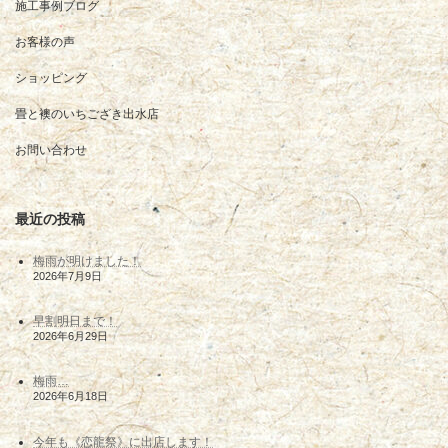
施工事例ブログ
お客様の声
ショッピング
畳と襖のいちござき出水店
お問い合わせ
最近の投稿
梅雨が明けました！
2026年7月9日
早割明日まで！
2026年6月29日
梅雨…
2026年6月18日
今年も《恋龍祭》に出店します！