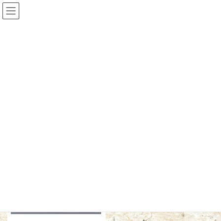
コ
ナ
畳とふすまのいちござき
ン
ビ
テ
ゲ
ン
ー
ツ
シ
メディア
へ
ョ
ス
ン
キ
に
ッ
移
プ
動
トップページ
建材床
建材床
建材床
最
2024年6月26日
2024年6月26日
ichigozaki
終
更
新
日
時
: