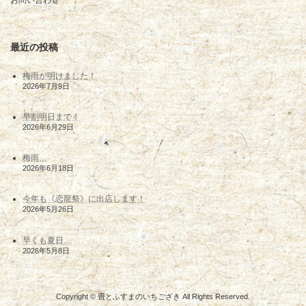
お問い合わせ
最近の投稿
梅雨が明けました！
2026年7月9日
早割明日まで！
2026年6月29日
梅雨…
2026年6月18日
今年も《恋龍祭》に出店します！
2026年5月26日
早くも夏日…
2026年5月8日
Copyright © 畳とふすまのいちござき All Rights Reserved.