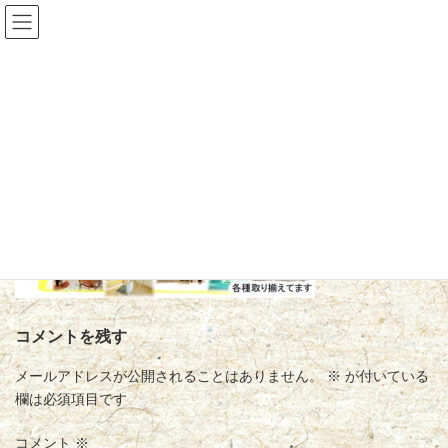
コ
ナ
畳とふすまのいちござき
ン
ビ
テ
ゲ
ン
ー
ツ
シ
catain
へ
ョ
ス
ン
キ
に
ッ
移
プ
動
トップページ
catain
コメントを残す
メールアドレスが公開されることはありません。
※
が付いている
欄は必須項目です
コメント
※