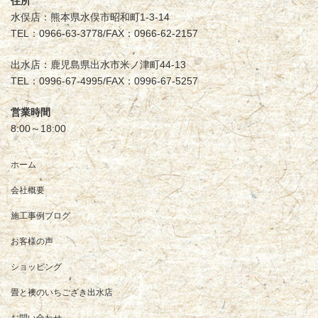
住所
水俣店：熊本県水俣市昭和町1-3-14
TEL：0966-63-3778/FAX：0966-62-2157
出水店：鹿児島県出水市米ノ津町44-13
TEL：0996-67-4995/FAX：0996-67-5257
営業時間
8:00～18:00
ホーム
会社概要
施工事例ブログ
お客様の声
ショッピング
畳と襖のいちござき出水店