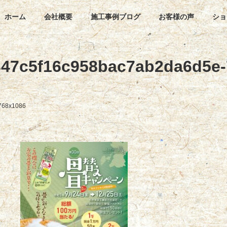
ホーム
会社概要
施工事例ブログ
お客様の声
ショ
347c5f16c958bac7ab2da6d5e-
768x1086