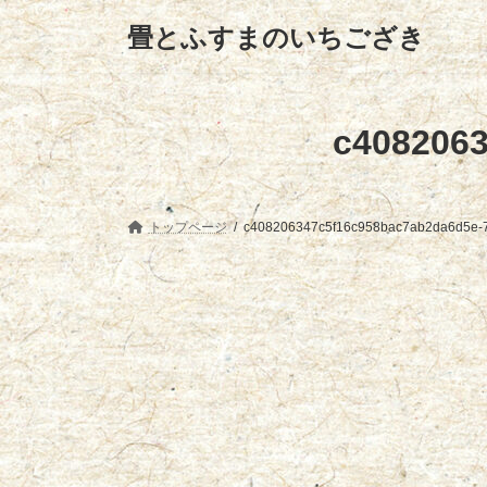
コ
ナ
畳とふすまのいちござき
ン
ビ
テ
ゲ
ン
ー
ツ
シ
へ
ョ
c408206
ス
ン
キ
に
ッ
移
プ
動
トップページ
c408206347c5f16c958bac7ab2da6d5e-