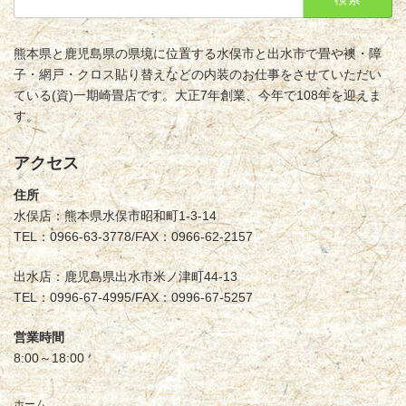
索:
熊本県と鹿児島県の県境に位置する水俣市と出水市で畳や襖・障
子・網戸・クロス貼り替えなどの内装のお仕事をさせていただい
ている(資)一期崎畳店です。大正7年創業、今年で108年を迎えま
す。
アクセス
住所
水俣店：熊本県水俣市昭和町1-3-14
TEL：0966-63-3778/FAX：0966-62-2157
出水店：鹿児島県出水市米ノ津町44-13
TEL：0996-67-4995/FAX：0996-67-5257
営業時間
8:00～18:00
ホーム