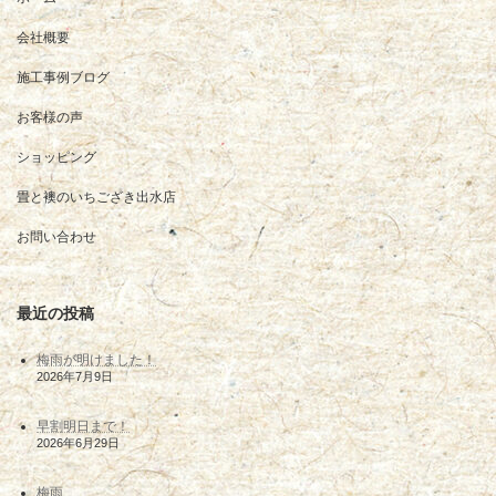
会社概要
施工事例ブログ
お客様の声
ショッピング
畳と襖のいちござき出水店
お問い合わせ
最近の投稿
梅雨が明けました！
2026年7月9日
早割明日まで！
2026年6月29日
梅雨…